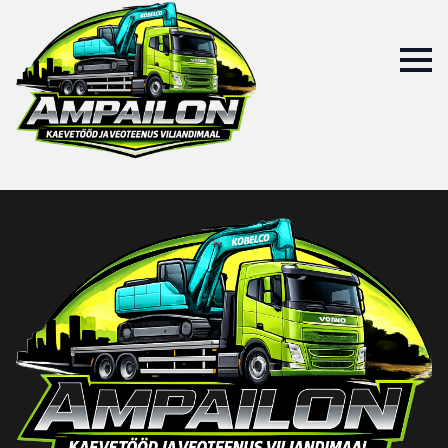
Autor:
TarmoPajumagi