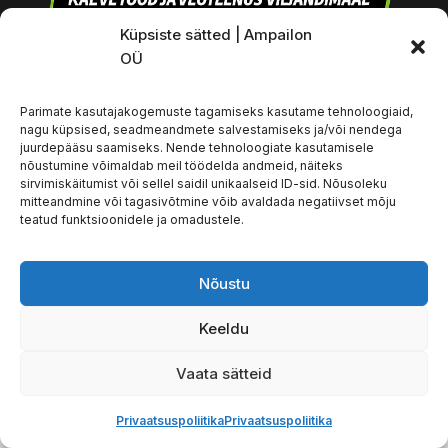
Küpsiste sätted | Ampailon
Teenused
OÜ
VEOTEENUS VILJANDIS
Parimate kasutajakogemuste tagamiseks kasutame tehnoloogiaid,
KAEVETÖÖD VILJANDIS
nagu küpsised, seadmeandmete salvestamiseks ja/või nendega
juurdepääsu saamiseks. Nende tehnoloogiate kasutamisele
TEEMANTPUURIMINE JA SAAGIMINE
nõustumine võimaldab meil töödelda andmeid, näiteks
Kontaktandmed
sirvimiskäitumist või sellel saidil unikaalseid ID-sid. Nõusoleku
mitteandmine või tagasivõtmine võib avaldada negatiivset mõju
Ampailon OÜ
teatud funktsioonidele ja omadustele.
12010952
Teemantpuurimine ja saagimine: +372 524 7856
Nõustu
Kaevetööd ja veoteenus: +372 5344 4261
info@ampailon.ee
Keeldu
Vaata sätteid
Privaatsuspoliitika
Kodulehe valmistas
Firmale OÜ
Privaatsuspoliitika
Privaatsuspoliitika